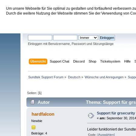
Um unsere Webseite für Sie optimal zu gestalten und fortlaufend verbessern 
Sundtek Support Forum
Durch die weitere Nutzung der Webseite stimmen Sie der Verwendung von Cook
Willkommen
Gast
. Bitte
einloggen
oder
registrieren
.
Einloggen mit Benutzername, Passwort und Sitzungslänge
Übersicht
Support Chat
Discord
Shop
Ticketsystem
Hilfe
Sundtek Support Forum
»
Deutsch
»
Wünsche und Anregungen
»
Suppo
Seiten: [
1
]
Autor
Thema: Support für grs
Support für grsecurity
hardfalcon
«
am:
September 30, 2014,
Newbie
Leider funktioniert der Sundt
Beiträge: 4
Code:
[Auswählen]