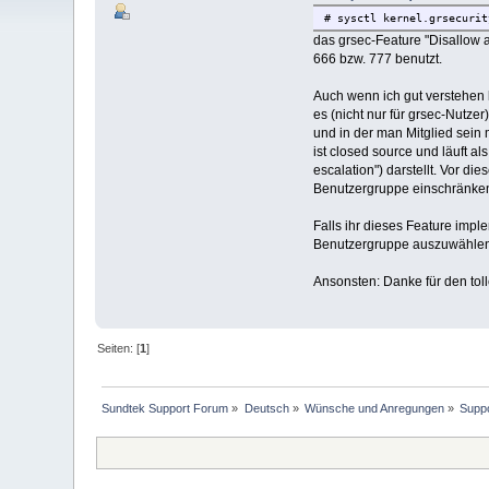
# sysctl kernel.grsecurit
das grsec-Feature "Disallow a
666 bzw. 777 benutzt.
Auch wenn ich gut verstehen 
es (nicht nur für grsec-Nutze
und in der man Mitglied sein
ist closed source und läuft al
escalation") darstellt. Vor d
Benutzergruppe einschränken
Falls ihr dieses Feature imple
Benutzergruppe auszuwählen (
Ansonsten: Danke für den toll
Seiten: [
1
]
Sundtek Support Forum
»
Deutsch
»
Wünsche und Anregungen
»
Suppo