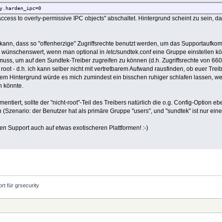
y.harden_ipc=0
ccess to overly-permissive IPC objects" abschaltet. Hintergrund scheint zu sein, 
kann, dass so "offenherzige" Zugriffsrechte benutzt werden, um das Supportaufk
r) wünschenswert, wenn man optional in /etc/sundtek.conf eine Gruppe einstellen kö
 muss, um auf den Sundtek-Treiber zugreifen zu können (d.h. Zugriffsrechte von 6
s root - d.h. ich kann selber nicht mit vertretbarem Aufwand rausfinden, ob euer Trei
iesem Hintergrund würde es mich zumindest ein bisschen ruhiger schlafen lassen, w
 könnte.
mentiert, sollte der "nicht-root"-Teil des Treibers natürlich die o.g. Config-Option 
Szenario: der Benutzer hat als primäre Gruppe "users", und "sundtek" ist nur ei
en Support auch auf etwas exotischeren Plattformen! :-)
rt für grsecurity