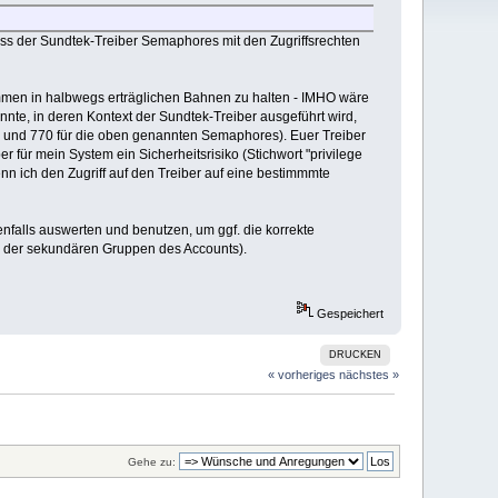
dass der Sundtek-Treiber Semaphores mit den Zugriffsrechten
ommen in halbwegs erträglichen Bahnen zu halten - IMHO wäre
nnte, in deren Kontext der Sundtek-Treiber ausgeführt wird,
60 und 770 für die oben genannten Semaphores). Euer Treiber
ber für mein System ein Sicherheitsrisiko (Stichwort "privilege
enn ich den Zugriff auf den Treiber auf eine bestimmmte
ebenfalls auswerten und benutzen, um ggf. die korrekte
ne der sekundären Gruppen des Accounts).
Gespeichert
DRUCKEN
« vorheriges
nächstes »
Gehe zu: