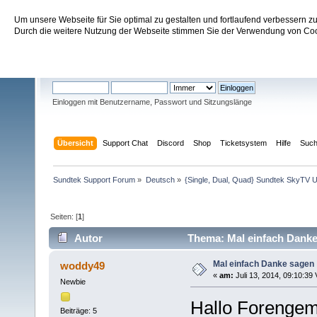
Um unsere Webseite für Sie optimal zu gestalten und fortlaufend verbessern 
Sundtek Support Forum
Durch die weitere Nutzung der Webseite stimmen Sie der Verwendung von Cook
Willkommen
Gast
. Bitte
einloggen
oder
registrieren
.
Einloggen mit Benutzername, Passwort und Sitzungslänge
Übersicht
Support Chat
Discord
Shop
Ticketsystem
Hilfe
Suc
Sundtek Support Forum
»
Deutsch
»
{Single, Dual, Quad} Sundtek SkyTV U
Seiten: [
1
]
Autor
Thema: Mal einfach Danke
Mal einfach Danke sagen
woddy49
«
am:
Juli 13, 2014, 09:10:39 
Newbie
Hallo Forengem
Beiträge: 5