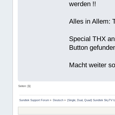
werden !!
Alles in Allem
Special THX an
Button gefund
Macht weiter so
Seiten: [
1
]
Sundtek Support Forum
»
Deutsch
»
{Single, Dual, Quad} Sundtek SkyTV U