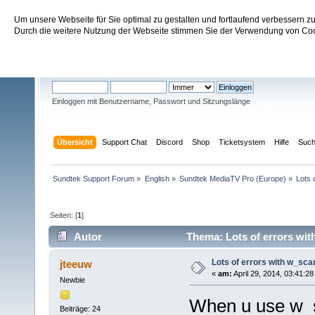
Um unsere Webseite für Sie optimal zu gestalten und fortlaufend verbessern 
Sundtek Support Forum
Durch die weitere Nutzung der Webseite stimmen Sie der Verwendung von Cook
Willkommen
Gast
. Bitte
einloggen
oder
registrieren
.
Einloggen mit Benutzername, Passwort und Sitzungslänge
Übersicht
Support Chat
Discord
Shop
Ticketsystem
Hilfe
Suc
Sundtek Support Forum
»
English
»
Sundtek MediaTV Pro (Europe)
»
Lots 
Seiten: [
1
]
Autor
Thema: Lots of errors wit
Lots of errors with w_sca
jteeuw
«
am:
April 29, 2014, 03:41:2
Newbie
When u use w_sca
Beiträge: 24