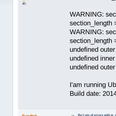
WARNING: secti
section_length 
WARNING: secti
section_length 
undefined outer
undefined inner
undefined outer
I'am running Ub
Build date: 201
Re:Lots of errors with w
Sundtek