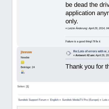
be dead the driv
application anym
only.
«
Letzte Änderung: April 29, 2014, 
Failure is a good thing! I'll fix it
Re:Lots of errors with w
jteeuw
«
Antwort #2 am:
April 29, 2
Newbie
Thank you for t
Beiträge: 24
Seiten: [
1
]
Sundtek Support Forum
»
English
»
Sundtek MediaTV Pro (Europe)
»
Lots 