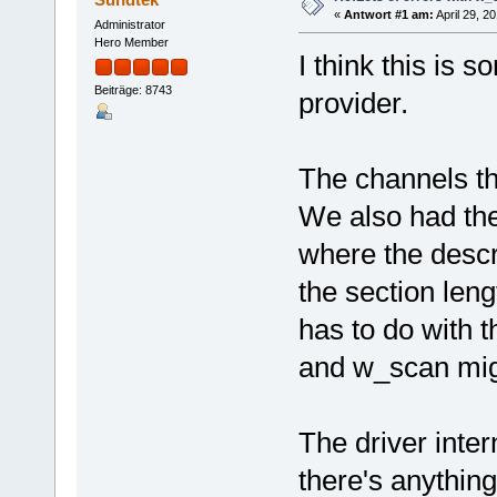
«
Antwort #1 am:
April 29, 2
Administrator
Hero Member
I think this is
Beiträge: 8743
provider.
The channels th
We also had th
where the descr
the section len
has to do with 
and w_scan mig
The driver inter
there's anything