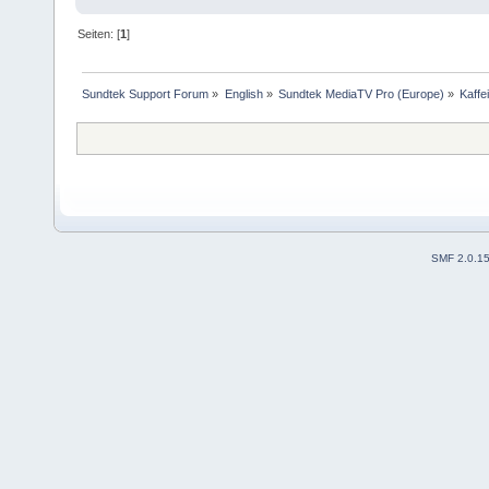
Seiten: [
1
]
Sundtek Support Forum
»
English
»
Sundtek MediaTV Pro (Europe)
»
Kaffe
SMF 2.0.1