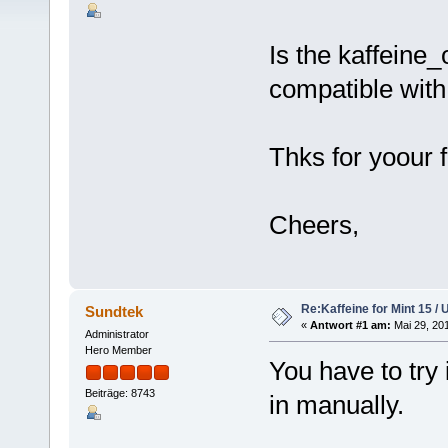
Is the kaffeine_
compatible with
Thks for yoour 
Cheers,
Re:Kaffeine for Mint 15 /
Sundtek
«
Antwort #1 am:
Mai 29, 201
Administrator
Hero Member
You have to try i
Beiträge: 8743
in manually.