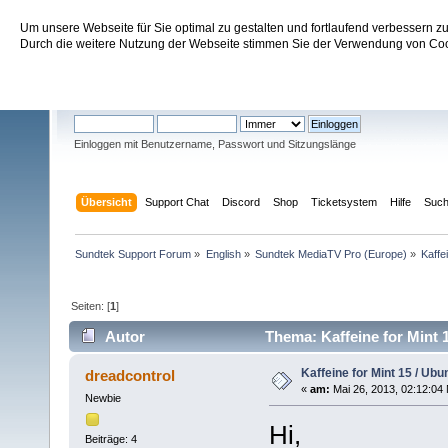
Um unsere Webseite für Sie optimal zu gestalten und fortlaufend verbessern 
Sundtek Support Forum
Durch die weitere Nutzung der Webseite stimmen Sie der Verwendung von Cook
Willkommen
Gast
. Bitte
einloggen
oder
registrieren
.
Einloggen mit Benutzername, Passwort und Sitzungslänge
Übersicht
Support Chat
Discord
Shop
Ticketsystem
Hilfe
Suc
Sundtek Support Forum
»
English
»
Sundtek MediaTV Pro (Europe)
»
Kaffe
Seiten: [
1
]
Autor
Thema: Kaffeine for Mint 
Kaffeine for Mint 15 / Ubu
dreadcontrol
«
am:
Mai 26, 2013, 02:12:04
Newbie
Hi,
Beiträge: 4