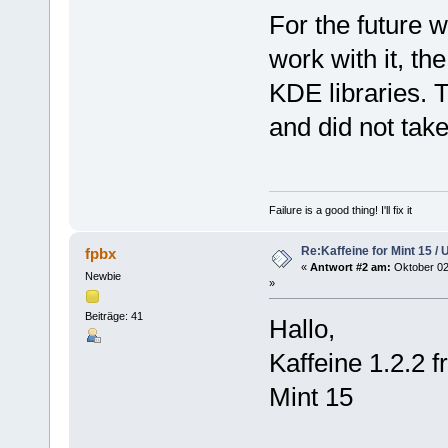
For the future w
work with it, th
KDE libraries. 
and did not take
Failure is a good thing! I'll fix it
Re:Kaffeine for Mint 15 /
fpbx
«
Antwort #2 am:
Oktober 02
Newbie
»
Beiträge: 41
Hallo,
Kaffeine 1.2.2 
Mint 15