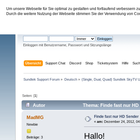
Um unsere Webseite für Sie optimal zu gestalten und fortlaufend verbessern 
Sundtek Support Forum
Durch die weitere Nutzung der Webseite stimmen Sie der Verwendung von Cook
Willkommen
Gast
. Bitte
einloggen
oder
registrieren
.
Einloggen mit Benutzername, Passwort und Sitzungslänge
Übersicht
Support Chat
Discord
Shop
Ticketsystem
Hilfe
Suc
Sundtek Support Forum
»
Deutsch
»
{Single, Dual, Quad} Sundtek SkyTV U
Seiten: [
1
]
Autor
Thema: Finde fast nur HD
Finde fast nur HD Sender
MadMG
«
am:
Dezember 24, 2012, 04:
Newbie
Hallo!
Beiträge: 3