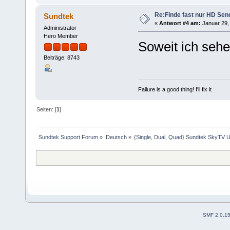
Re:Finde fast nur HD Sen
Sundtek
«
Antwort #4 am:
Januar 29, 
Administrator
Hero Member
Soweit ich sehe
Beiträge: 8743
Failure is a good thing! I'll fix it
Seiten: [
1
]
Sundtek Support Forum
»
Deutsch
»
{Single, Dual, Quad} Sundtek SkyTV U
SMF 2.0.1