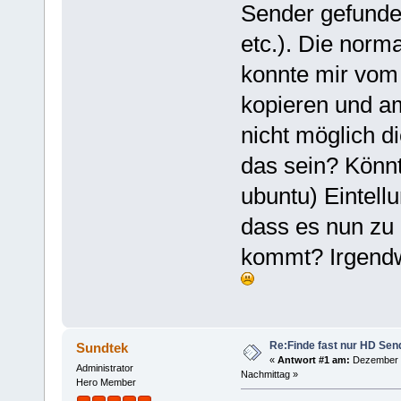
Sender gefund
etc.). Die norm
konnte mir vom
kopieren und am
nicht möglich 
das sein? Könnt
ubuntu) Eintell
dass es nun zu
kommt? Irgendwi
Re:Finde fast nur HD Sen
Sundtek
«
Antwort #1 am:
Dezember 2
Administrator
Nachmittag »
Hero Member