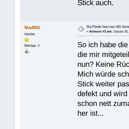
Stick auch.
Re:Finde fast nur HD Sen
MadMG
«
Antwort #3 am:
Januar 28, 
Newbie
So ich habe die
Beiträge: 3
die mir mitgetei
nun? Keine Rüc
Mich würde sch
Stick weiter pa
defekt und wir
schon nett zuma
her ist...