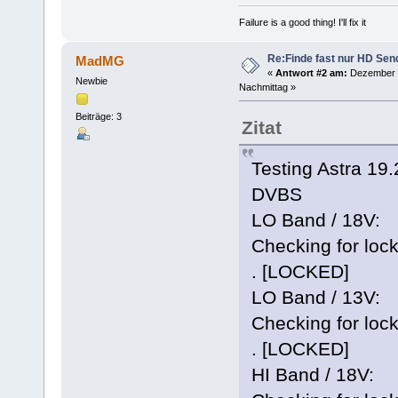
Failure is a good thing! I'll fix it
Re:Finde fast nur HD Sen
MadMG
«
Antwort #2 am:
Dezember 2
Newbie
Nachmittag »
Beiträge: 3
Zitat
Testing Astra 19
DVBS
LO Band / 18V:
Checking for lock
. [LOCKED]
LO Band / 13V:
Checking for lock
. [LOCKED]
HI Band / 18V: