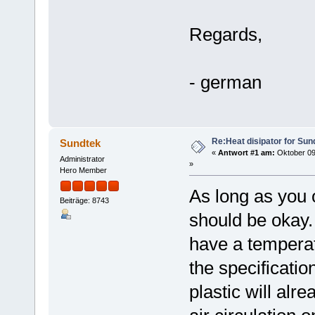
Regards,
- german
Re:Heat disipator for Sun
Sundtek
«
Antwort #1 am:
Oktober 09
Administrator
»
Hero Member
As long as you o
Beiträge: 8743
should be okay.
have a temperat
the specificati
plastic will alr