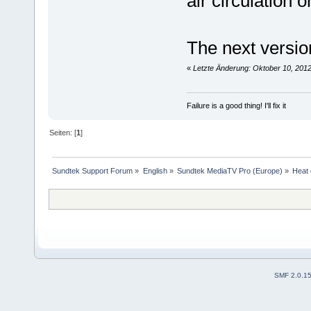
air circulation o
The next version
«
Letzte Änderung: Oktober 10, 2012
Failure is a good thing! I'll fix it
Seiten: [
1
]
Sundtek Support Forum
»
English
»
Sundtek MediaTV Pro (Europe)
»
Heat 
SMF 2.0.1