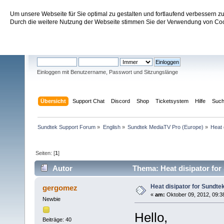
Um unsere Webseite für Sie optimal zu gestalten und fortlaufend verbessern 
Sundtek Support Forum
Durch die weitere Nutzung der Webseite stimmen Sie der Verwendung von Cook
Willkommen
Gast
. Bitte
einloggen
oder
registrieren
.
Einloggen mit Benutzername, Passwort und Sitzungslänge
Übersicht
Support Chat
Discord
Shop
Ticketsystem
Hilfe
Suc
Sundtek Support Forum
»
English
»
Sundtek MediaTV Pro (Europe)
»
Heat 
Seiten: [
1
]
Autor
Thema: Heat disipator for
Heat disipator for Sundte
gergomez
«
am:
Oktober 09, 2012, 09:3
Newbie
Hello,
Beiträge: 40