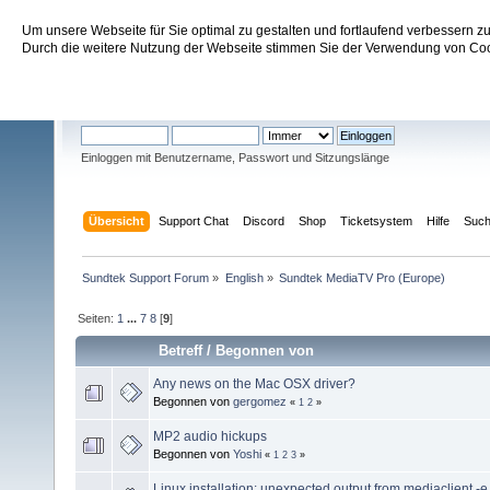
Um unsere Webseite für Sie optimal zu gestalten und fortlaufend verbessern 
Sundtek Support Forum
Durch die weitere Nutzung der Webseite stimmen Sie der Verwendung von Cook
Willkommen
Gast
. Bitte
einloggen
oder
registrieren
.
Einloggen mit Benutzername, Passwort und Sitzungslänge
Übersicht
Support Chat
Discord
Shop
Ticketsystem
Hilfe
Suc
Sundtek Support Forum
»
English
»
Sundtek MediaTV Pro (Europe)
Seiten:
1
...
7
8
[
9
]
Betreff
/
Begonnen von
Any news on the Mac OSX driver?
Begonnen von
gergomez
«
1
2
»
MP2 audio hickups
Begonnen von
Yoshi
«
1
2
3
»
Linux installation: unexpected output from mediaclient -e