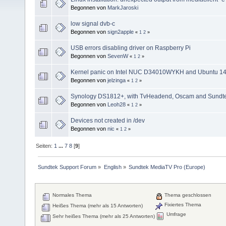
Begonnen von
MarkJaroski
low signal dvb-c
Begonnen von
sign2apple
«
1
2
»
USB errors disabling driver on Raspberry Pi
Begonnen von
SevenW
«
1
2
»
Kernel panic on Intel NUC D34010WYKH and Ubuntu 14
Begonnen von
jelzinga
«
1
2
»
Synology DS1812+, with TvHeadend, Oscam and Sundt
Begonnen von
Leoh28
«
1
2
»
Devices not created in /dev
Begonnen von
nic
«
1
2
»
Seiten:
1
...
7
8
[
9
]
Sundtek Support Forum
»
English
»
Sundtek MediaTV Pro (Europe)
Normales Thema
Thema geschlossen
Fixiertes Thema
Heißes Thema (mehr als 15 Antworten)
Umfrage
Sehr heißes Thema (mehr als 25 Antworten)