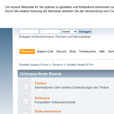
Um unsere Webseite für Sie optimal zu gestalten und fortlaufend verbessern 
Sundtek Support Forum
Durch die weitere Nutzung der Webseite stimmen Sie der Verwendung von Cook
Willkommen
Gast
. Bitte
einloggen
oder
registrieren
.
Einloggen mit Benutzername, Passwort und Sitzungslänge
Übersicht
Support Chat
Discord
Shop
Ticketsystem
Hilfe
Suc
Sundtek Support Forum
»
Deutsch
»
Sundtek MediaTV Pro
Untergeordnete Boards
Treiber
Informationen über weitere Entwicklungen der Treiber
Software
Kompatible Softwareprodukte
Dokumentation