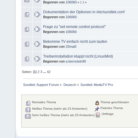
Begonnen von
106060
«
1
2
»
Dokumentation der Optionen in /etc/sundtek.conf
Begonnen von
106060
Frage zu "set remote control protocol"
Begonnen von
106060
Bekomme TV einfach nicht zum laufen
Begonnen von
33mal3
Treiberinstallation klappt nicht (LinuxMint)
Begonnen von
a.bernstein90
Seiten: [
1
]
2
3
...
42
Sundtek Support Forum
»
Deutsch
»
Sundtek MediaTV Pro
Normales Thema
Thema geschlossen
Fixiertes Thema
Heißes Thema (mehr als 15 Antworten)
Umfrage
Sehr heißes Thema (mehr als 25 Antworten)