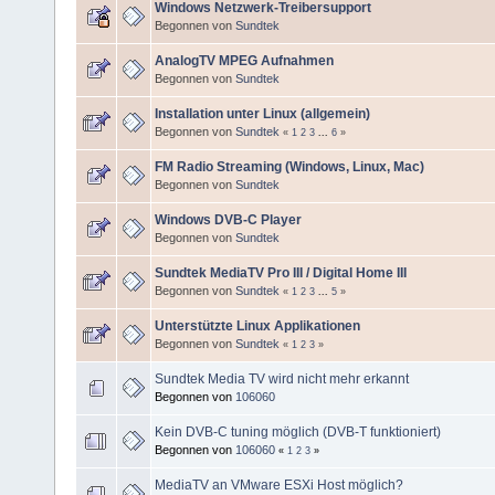
Windows Netzwerk-Treibersupport
Begonnen von
Sundtek
AnalogTV MPEG Aufnahmen
Begonnen von
Sundtek
Installation unter Linux (allgemein)
Begonnen von
Sundtek
«
1
2
3
...
6
»
FM Radio Streaming (Windows, Linux, Mac)
Begonnen von
Sundtek
Windows DVB-C Player
Begonnen von
Sundtek
Sundtek MediaTV Pro III / Digital Home III
Begonnen von
Sundtek
«
1
2
3
...
5
»
Unterstützte Linux Applikationen
Begonnen von
Sundtek
«
1
2
3
»
Sundtek Media TV wird nicht mehr erkannt
Begonnen von
106060
Kein DVB-C tuning möglich (DVB-T funktioniert)
Begonnen von
106060
«
1
2
3
»
MediaTV an VMware ESXi Host möglich?