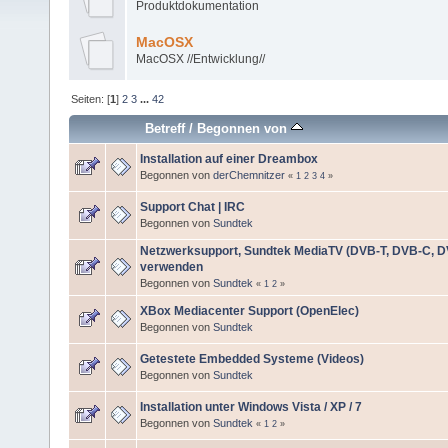
Produktdokumentation
MacOSX
MacOSX //Entwicklung//
Seiten: [
1
]
2
3
...
42
Betreff
/
Begonnen von
Installation auf einer Dreambox
Begonnen von
derChemnitzer
«
1
2
3
4
»
Support Chat | IRC
Begonnen von
Sundtek
Netzwerksupport, Sundtek MediaTV (DVB-T, DVB-C, D
verwenden
Begonnen von
Sundtek
«
1
2
»
XBox Mediacenter Support (OpenElec)
Begonnen von
Sundtek
Getestete Embedded Systeme (Videos)
Begonnen von
Sundtek
Installation unter Windows Vista / XP / 7
Begonnen von
Sundtek
«
1
2
»