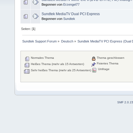
Begonnen von
Erzengel77
Sundtek MediaTV Dual PCI Express
Begonnen von
Sundtek
Seiten: [
1
]
Sundtek Support Forum
»
Deutsch
»
Sundtek MediaTV PCI Express (Dual 
Normales Thema
Thema geschlossen
Fixiertes Thema
Heißes Thema (mehr als 15 Antworten)
Umfrage
Sehr heißes Thema (mehr als 25 Antworten)
SMF 2.0.1