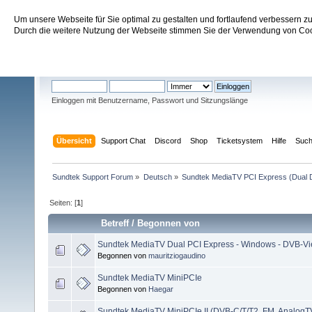
Um unsere Webseite für Sie optimal zu gestalten und fortlaufend verbessern 
Sundtek Support Forum
Durch die weitere Nutzung der Webseite stimmen Sie der Verwendung von Cook
Willkommen
Gast
. Bitte
einloggen
oder
registrieren
.
Einloggen mit Benutzername, Passwort und Sitzungslänge
Übersicht
Support Chat
Discord
Shop
Ticketsystem
Hilfe
Suc
Sundtek Support Forum
»
Deutsch
»
Sundtek MediaTV PCI Express (Dual 
Seiten: [
1
]
Betreff
/
Begonnen von
Sundtek MediaTV Dual PCI Express - Windows - DVB-V
Begonnen von
mauritziogaudino
Sundtek MediaTV MiniPCIe
Begonnen von
Haegar
Sundtek MediaTV MiniPCIe II (DVB-C/T/T2, FM, AnalogT