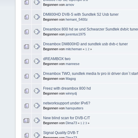
Begonnen von
arnov
DM800HD DVB-S with Sundtek S2 Usb tuner
Begonnen von
hemant_5400z
Dreambox 800 hd se und Schwarzer Sundtek dvb/c tune
Begonnen von
juventus1975
Dreambox DM800HD and sundtek usb dvb-c tuner
Begonnen von
mitcheman
«
1
2
»
dREAMBOX two
Begonnen von
mannese
Dreambox TWO, sundtek media tv pro iii driver don´t sta
Begonnen von
Magog
Freez with dreambox 800 hd
Begonnen von
winnydj
networksupport under IPv6?
Begonnen von
hansputters
New blind scan for DVB-C/T
Begonnen von
Dima73
«
1
2
3
»
Signal Quality DVB-T
Begonnen von
Dima73