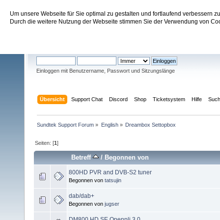
Um unsere Webseite für Sie optimal zu gestalten und fortlaufend verbessern 
Sundtek Support Forum
Durch die weitere Nutzung der Webseite stimmen Sie der Verwendung von Cook
Willkommen
Gast
. Bitte
einloggen
oder
registrieren
.
Einloggen mit Benutzername, Passwort und Sitzungslänge
Übersicht
Support Chat
Discord
Shop
Ticketsystem
Hilfe
Suc
Sundtek Support Forum
»
English
»
Dreambox Settopbox
Seiten: [
1
]
Betreff
/
Begonnen von
800HD PVR and DVB-S2 tuner
Begonnen von
tatsujin
dab/dab+
Begonnen von
jugser
DM800 HD SE Openpli 3.0