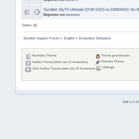
Sundtek SkyTV Ultimate (DVB-S/S2) on DM800HD: No B
Begonnen von
elcanario
Seiten: [
1
]
Sundtek Support Forum
»
English
»
Dreambox Settopbox
Normales Thema
Thema geschlossen
Fixiertes Thema
Heißes Thema (mehr als 15 Antworten)
Umfrage
Sehr heißes Thema (mehr als 25 Antworten)
SMF 2.0.1