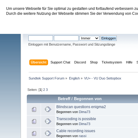
Um unsere Webseite für Sie optimal zu gestalten und fortlaufend verbessern 
Sundtek Support Forum
Durch die weitere Nutzung der Webseite stimmen Sie der Verwendung von Cook
Willkommen
Gast
. Bitte
einloggen
oder
registrieren
.
Einloggen mit Benutzername, Passwort und Sitzungslänge
Übersicht
Support Chat
Discord
Shop
Ticketsystem
Hilfe
Sundtek Support Forum
»
English
»
VU+ - VU Duo Settopbox
Seiten: [
1
]
2
3
Betreff
/
Begonnen von
Blindscan questions enigma2
Begonnen von
Dima73
Transcoding is possible
Begonnen von
Dima73
Cable recording issues
Begonnen von
rassi