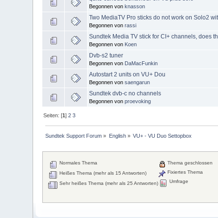
Begonnen von
knasson
Two MediaTV Pro sticks do not work on Solo2 wit
Begonnen von
rassi
Sundtek Media TV stick for CI+ channels, does t
Begonnen von
Koen
Dvb-s2 tuner
Begonnen von
DaMacFunkin
Autostart 2 units on VU+ Dou
Begonnen von
saengarun
Sundtek dvb-c no channels
Begonnen von
proevoking
Seiten: [
1
]
2
3
Sundtek Support Forum
»
English
»
VU+ - VU Duo Settopbox
Normales Thema
Thema geschlossen
Fixiertes Thema
Heißes Thema (mehr als 15 Antworten)
Umfrage
Sehr heißes Thema (mehr als 25 Antworten)