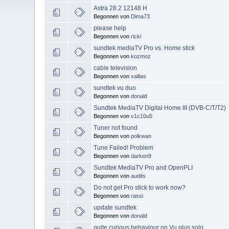
Astra 28.2 12148 H
Begonnen von
Dima73
please help
Begonnen von
ricki
sundtek mediaTV Pro vs. Home stick
Begonnen von
kozmoz
cable television
Begonnen von
xallias
sundtek vu duo
Begonnen von
donald
Sundtek MediaTV Digital Home III (DVB-C/T/T2)
Begonnen von
v1c10u5
Tuner not found
Begonnen von
polkwan
Tune Failed! Problem
Begonnen von
darken9
Sundtek MediaTV Pro and OpenPLI
Begonnen von
audits
Do not get Pro stick to work now?
Begonnen von
rassi
update sundtek
Begonnen von
donald
quite curious behaviour on Vu plus solo