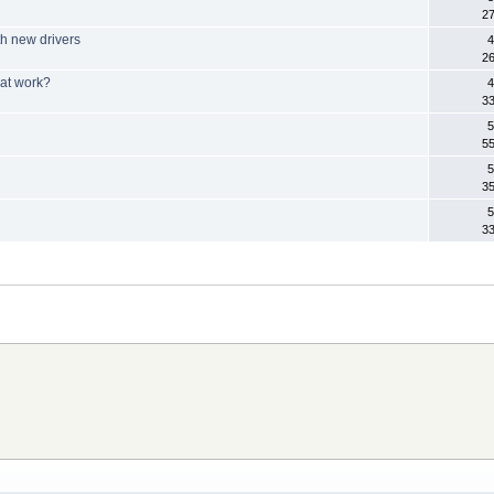
27
h new drivers
4
26
hat work?
4
33
5
55
5
35
5
33