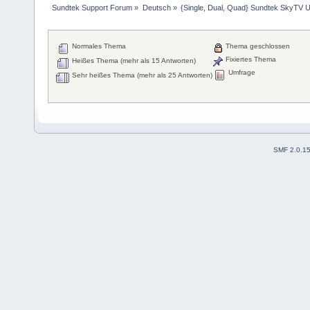
Sundtek Support Forum
»
Deutsch
»
{Single, Dual, Quad} Sundtek SkyTV U
Normales Thema
Thema geschlossen
Fixiertes Thema
Heißes Thema (mehr als 15 Antworten)
Umfrage
Sehr heißes Thema (mehr als 25 Antworten)
SMF 2.0.1