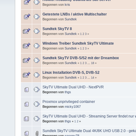
Begonnen von
kris
Getestete LNBs / aktive Multischalter
Begonnen von
Sundtek
Sundtek SkyTV 8
Begonnen von
Sundtek
«
1
2
3
»
Windows Treiber Sundtek SkyTV Ultimate
Begonnen von
Sundtek
«
1
2
3
»
Sundtek SkyTV DVB-S/S2 mit der Dreambox
Begonnen von
Sundtek
«
1
2
3
...
18
»
Linux Installation DVB-S, DVB-S2
Begonnen von
Sundtek
«
1
2
3
...
14
»
SkyTV Ultimate Dual UHD - NextPVR
Begonnen von
thgs
Proxmox unprivileged container
Begonnen von
micky1067
SkyTV Ultimate Dual UHD - Streaming Server findet nur
Begonnen von
thgs
«
1
2
»
Sundtek SkyTV Ultimate Dual 4K/8K UHD USB 2.0 - gekau
Begonnen von
snoopy78