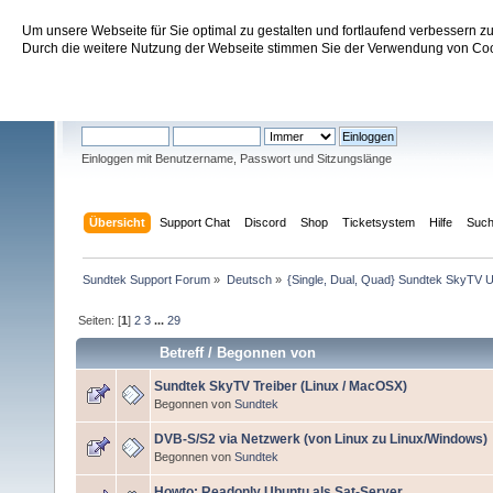
Um unsere Webseite für Sie optimal zu gestalten und fortlaufend verbessern 
Sundtek Support Forum
Durch die weitere Nutzung der Webseite stimmen Sie der Verwendung von Cook
Willkommen
Gast
. Bitte
einloggen
oder
registrieren
.
Einloggen mit Benutzername, Passwort und Sitzungslänge
Übersicht
Support Chat
Discord
Shop
Ticketsystem
Hilfe
Suc
Sundtek Support Forum
»
Deutsch
»
{Single, Dual, Quad} Sundtek SkyTV U
Seiten: [
1
]
2
3
...
29
Betreff
/
Begonnen von
Sundtek SkyTV Treiber (Linux / MacOSX)
Begonnen von
Sundtek
DVB-S/S2 via Netzwerk (von Linux zu Linux/Windows)
Begonnen von
Sundtek
Howto: Readonly Ubuntu als Sat-Server