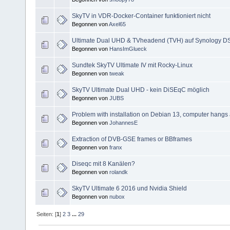
SkyTV in VDR-Docker-Container funktioniert nicht
Begonnen von
Axel65
Ultimate Dual UHD & TVheadend (TVH) auf Synology DS9
Begonnen von
HansImGlueck
Sundtek SkyTV Ultimate IV mit Rocky-Linux
Begonnen von
tweak
SkyTV Ultimate Dual UHD - kein DiSEqC möglich
Begonnen von
JUBS
Problem with installation on Debian 13, computer hangs 
Begonnen von
JohannesE
Extraction of DVB-GSE frames or BBframes
Begonnen von
franx
Diseqc mit 8 Kanälen?
Begonnen von
rolandk
SkyTV Ultimate 6 2016 und Nvidia Shield
Begonnen von
nubox
Seiten: [
1
]
2
3
...
29