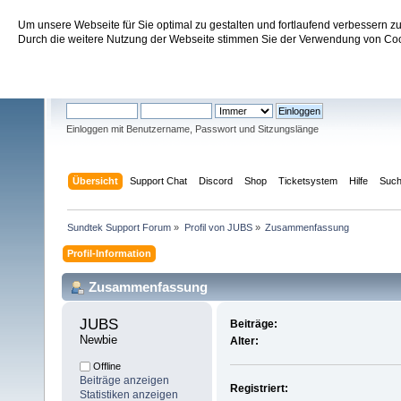
Um unsere Webseite für Sie optimal zu gestalten und fortlaufend verbessern 
Sundtek Support Forum
Durch die weitere Nutzung der Webseite stimmen Sie der Verwendung von Cook
Willkommen
Gast
. Bitte
einloggen
oder
registrieren
.
Einloggen mit Benutzername, Passwort und Sitzungslänge
Übersicht
Support Chat
Discord
Shop
Ticketsystem
Hilfe
Suc
Sundtek Support Forum
»
Profil von JUBS
»
Zusammenfassung
Profil-Information
Zusammenfassung
JUBS 
Beiträge:
Newbie
Alter:
Offline
Beiträge anzeigen
Registriert:
Statistiken anzeigen