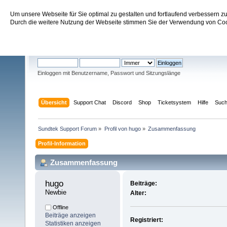
Um unsere Webseite für Sie optimal zu gestalten und fortlaufend verbessern 
Sundtek Support Forum
Durch die weitere Nutzung der Webseite stimmen Sie der Verwendung von Cook
Willkommen
Gast
. Bitte
einloggen
oder
registrieren
.
Einloggen mit Benutzername, Passwort und Sitzungslänge
Übersicht
Support Chat
Discord
Shop
Ticketsystem
Hilfe
Suc
Sundtek Support Forum
»
Profil von hugo
»
Zusammenfassung
Profil-Information
Zusammenfassung
hugo 
Beiträge:
Newbie
Alter:
Offline
Beiträge anzeigen
Registriert:
Statistiken anzeigen