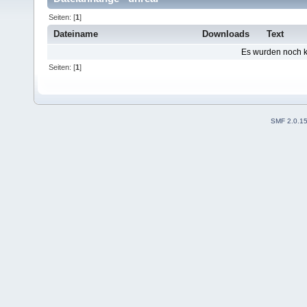
Seiten: [
1
]
Dateiname
Downloads
Text
Es wurden noch ke
Seiten: [
1
]
SMF 2.0.1