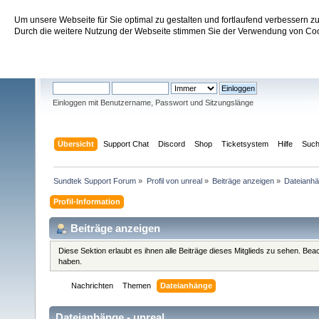
Um unsere Webseite für Sie optimal zu gestalten und fortlaufend verbessern 
Sundtek Support Forum
Durch die weitere Nutzung der Webseite stimmen Sie der Verwendung von Cook
Willkommen
Gast
. Bitte
einloggen
oder
registrieren
.
Einloggen mit Benutzername, Passwort und Sitzungslänge
Übersicht
Support Chat
Discord
Shop
Ticketsystem
Hilfe
Suc
Sundtek Support Forum
»
Profil von unreal
»
Beiträge anzeigen
»
Dateianh
Profil-Information
Beiträge anzeigen
Diese Sektion erlaubt es ihnen alle Beiträge dieses Mitglieds zu sehen. Be
haben.
Nachrichten
Themen
Dateianhänge
Dateianhänge - unreal