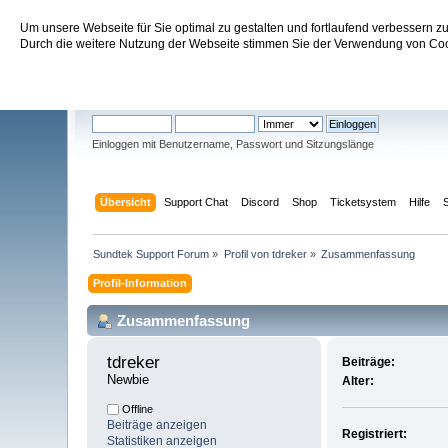
Um unsere Webseite für Sie optimal zu gestalten und fortlaufend verbessern 
Sundtek Support Forum
Durch die weitere Nutzung der Webseite stimmen Sie der Verwendung von Cook
Willkommen
Gast
. Bitte
einloggen
oder
registrieren
.
Einloggen mit Benutzername, Passwort und Sitzungslänge
Übersicht
Support Chat
Discord
Shop
Ticketsystem
Hilfe
Sundtek Support Forum
»
Profil von tdreker
»
Zusammenfassung
Profil-Information
Zusammenfassung
tdreker 
Beiträge:
Newbie
Alter:
Offline
Beiträge anzeigen
Registriert:
Statistiken anzeigen