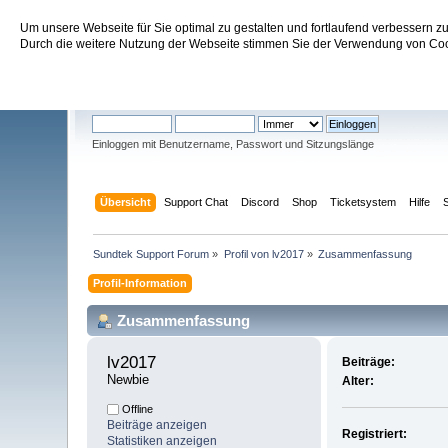
Um unsere Webseite für Sie optimal zu gestalten und fortlaufend verbessern 
Sundtek Support Forum
Durch die weitere Nutzung der Webseite stimmen Sie der Verwendung von Cook
Willkommen
Gast
. Bitte
einloggen
oder
registrieren
.
Einloggen mit Benutzername, Passwort und Sitzungslänge
Übersicht
Support Chat
Discord
Shop
Ticketsystem
Hilfe
Sundtek Support Forum
»
Profil von lv2017
»
Zusammenfassung
Profil-Information
Zusammenfassung
lv2017 
Beiträge:
Newbie
Alter:
Offline
Beiträge anzeigen
Registriert:
Statistiken anzeigen