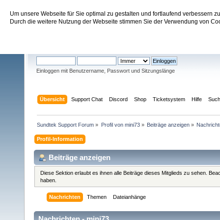
Um unsere Webseite für Sie optimal zu gestalten und fortlaufend verbessern 
Sundtek Support Forum
Durch die weitere Nutzung der Webseite stimmen Sie der Verwendung von Cook
Willkommen
Gast
. Bitte
einloggen
oder
registrieren
.
Einloggen mit Benutzername, Passwort und Sitzungslänge
Übersicht
Support Chat
Discord
Shop
Ticketsystem
Hilfe
Suc
Sundtek Support Forum
»
Profil von mini73
»
Beiträge anzeigen
»
Nachrich
Profil-Information
Beiträge anzeigen
Diese Sektion erlaubt es ihnen alle Beiträge dieses Mitglieds zu sehen. Be
haben.
Nachrichten
Themen
Dateianhänge
Nachrichten - mini73