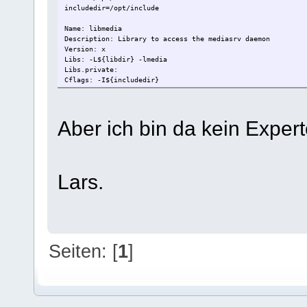
includedir=/opt/include
Name: libmedia
Description: Library to access the mediasrv daemon
Version: x
Libs: -L${libdir} -lmedia
Libs.private:
Cflags: -I${includedir}
Aber ich bin da kein Experte
Lars.
Seiten: [
1
]