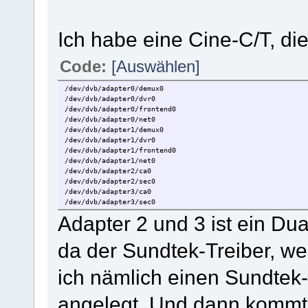
Ich habe eine Cine-C/T, die
Code:
[Auswählen]
/dev/dvb/adapter0/demux0
/dev/dvb/adapter0/dvr0
/dev/dvb/adapter0/frontend0
/dev/dvb/adapter0/net0
/dev/dvb/adapter1/demux0
/dev/dvb/adapter1/dvr0
/dev/dvb/adapter1/frontend0
/dev/dvb/adapter1/net0
/dev/dvb/adapter2/ca0
/dev/dvb/adapter2/sec0
/dev/dvb/adapter3/ca0
/dev/dvb/adapter3/sec0
Adapter 2 und 3 ist ein Dua
da der Sundtek-Treiber, wei
ich nämlich einen Sundtek-S
angelegt. Und dann kommt 