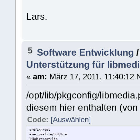
Lars.
5
Software Entwicklung
Unterstützung für libmed
«
am:
März 17, 2011, 11:40:12 
/opt/lib/pkgconfig/libmedia
diesem hier enthalten (von
Code:
[Auswählen]
prefix=/opt
exec_prefix=/opt/bin
libdir=/opt/lib