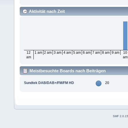
Aktivität nach Zeit
12
1 am
2 am
3 am
4 am
5 am
6 am
7 am
8 am
9 am
10
am
am
Meistbesuchte Boards nach Beiträgen
Sundtek DAB/DAB+/FM/FM HD
20
SMF 2.0.1