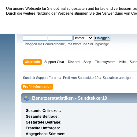
Um unsere Webseite für Sie optimal zu gestalten und fortlaufend verbessern 
Sundtek Support Forum
Durch die weitere Nutzung der Webseite stimmen Sie der Verwendung von Cook
Willkommen
Gast
. Bitte
einloggen
oder
registrieren
.
Einloggen mit Benutzername, Passwort und Sitzungslänge
Übersicht
Support Chat
Discord
Shop
Ticketsystem
Hilfe
Suc
Sundtek Support Forum
»
Profil von Sundtekker19
»
Statistiken anzeigen
Profil-Information
Benutzerstatistiken - Sundtekker19
Gesamte Onlinezeit:
Gesamte Beiträge:
Gestartete Beiträge:
Erstellte Umfragen:
Abgegebene Stimmen: