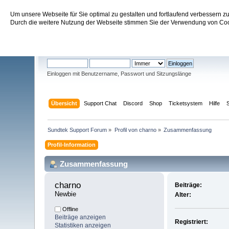
Um unsere Webseite für Sie optimal zu gestalten und fortlaufend verbessern 
Sundtek Support Forum
Durch die weitere Nutzung der Webseite stimmen Sie der Verwendung von Cook
Willkommen
Gast
. Bitte
einloggen
oder
registrieren
.
Einloggen mit Benutzername, Passwort und Sitzungslänge
Übersicht
Support Chat
Discord
Shop
Ticketsystem
Hilfe
Sundtek Support Forum
»
Profil von charno
»
Zusammenfassung
Profil-Information
Zusammenfassung
charno 
Beiträge:
Newbie
Alter:
Offline
Beiträge anzeigen
Registriert:
Statistiken anzeigen