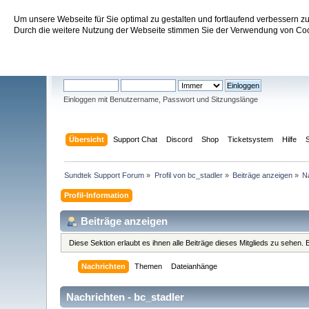
Um unsere Webseite für Sie optimal zu gestalten und fortlaufend verbessern 
Sundtek Support Forum
Durch die weitere Nutzung der Webseite stimmen Sie der Verwendung von Cook
Willkommen
Gast
. Bitte
einloggen
oder
registrieren
.
Einloggen mit Benutzername, Passwort und Sitzungslänge
Übersicht
Support Chat
Discord
Shop
Ticketsystem
Hilfe
Sundtek Support Forum
»
Profil von bc_stadler
»
Beiträge anzeigen
»
N
Profil-Information
Beiträge anzeigen
Diese Sektion erlaubt es ihnen alle Beiträge dieses Mitglieds zu sehen
Nachrichten
Themen
Dateianhänge
Nachrichten - bc_stadler