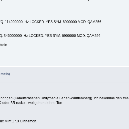
R: 35.20 FREQ: 114000000 Hz LOCKED: YES SYM: 6900000 MOD: QAM256
: 35.70 FREQ: 346000000 Hz LOCKED: YES SYM: 6900000 MOD: QAM256
ckeln.
gemein)
zu bringen (Kabelfernsehen Unitymedia Baden-Württemberg). Ich bekomme den stre
RD oder BR ruckelt, weitgehend ohne Ton.
nux Mint 17.3 Cinnamon.