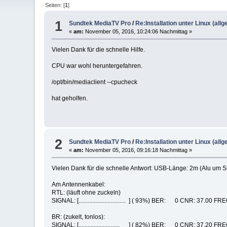
Seiten: [
1
]
1
Sundtek MediaTV Pro
/
Re:Installation unter Linux (all
«
am:
November 05, 2016, 10:24:06 Nachmittag »
Vielen Dank für die schnelle Hilfe.
CPU war wohl heruntergefahren.
/opt/bin/mediaclient --cpucheck
hat geholfen.
2
Sundtek MediaTV Pro
/
Re:Installation unter Linux (all
«
am:
November 05, 2016, 09:16:18 Nachmittag »
Vielen Dank für die schnelle Antwort: USB-Länge: 2m (Alu um Su
Am Antennenkabel:
RTL: (läuft ohne zuckeln)
SIGNAL: [............................... ] ( 93%) BER: 0 CNR:
BR: (zukelt, tonlos):
SIGNAL: [........................... ] ( 82%) BER: 0 CNR: 3