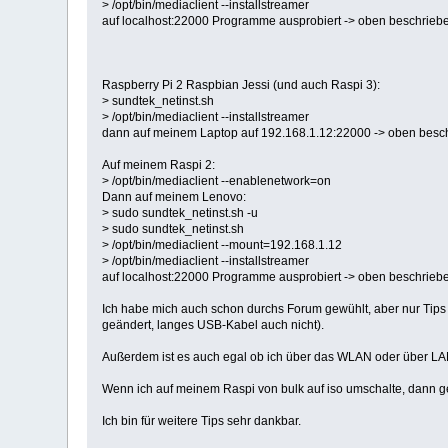
> /opt/bin/mediaclient --installstreamer
auf localhost:22000 Programme ausprobiert -> oben beschrieb
Raspberry Pi 2 Raspbian Jessi (und auch Raspi 3):
> sundtek_netinst.sh
> /opt/bin/mediaclient --installstreamer
dann auf meinem Laptop auf 192.168.1.12:22000 -> oben besc
Auf meinem Raspi 2:
> /opt/bin/mediaclient --enablenetwork=on
Dann auf meinem Lenovo:
> sudo sundtek_netinst.sh -u
> sudo sundtek_netinst.sh
> /opt/bin/mediaclient --mount=192.168.1.12
> /opt/bin/mediaclient --installstreamer
auf localhost:22000 Programme ausprobiert -> oben beschrieb
Ich habe mich auch schon durchs Forum gewühlt, aber nur Tips
geändert, langes USB-Kabel auch nicht).
Außerdem ist es auch egal ob ich über das WLAN oder über LAN
Wenn ich auf meinem Raspi von bulk auf iso umschalte, dann geht
Ich bin für weitere Tips sehr dankbar.