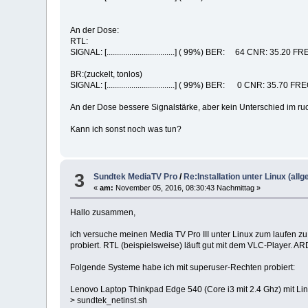
An der Dose:
RTL:
SIGNAL: [.................................] ( 99%) BER: 64 CN
BR:(zuckelt, tonlos)
SIGNAL: [.................................] ( 99%) BER: 0 CNR
An der Dose bessere Signalstärke, aber kein Unterschied im ru
Kann ich sonst noch was tun?
3
Sundtek MediaTV Pro
/
Re:Installation unter Linux (all
«
am:
November 05, 2016, 08:30:43 Nachmittag »
Hallo zusammen,
ich versuche meinen Media TV Pro III unter Linux zum laufen 
probiert. RTL (beispielsweise) läuft gut mit dem VLC-Player. A
Folgende Systeme habe ich mit superuser-Rechten probiert:
Lenovo Laptop Thinkpad Edge 540 (Core i3 mit 2.4 Ghz) mit Li
> sundtek_netinst.sh