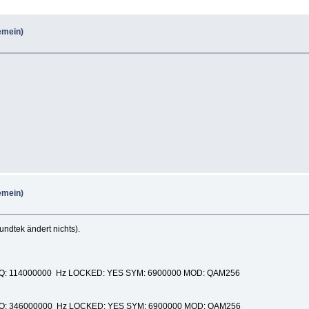
gemein)
gemein)
ndtek ändert nichts).
 37.00 FREQ: 114000000 Hz LOCKED: YES SYM: 6900000 MOD: QAM256
7.20 FREQ: 346000000 Hz LOCKED: YES SYM: 6900000 MOD: QAM256