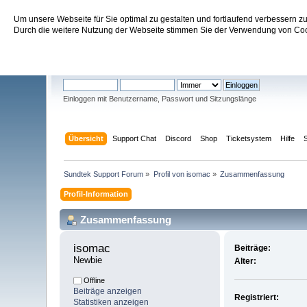
Um unsere Webseite für Sie optimal zu gestalten und fortlaufend verbessern 
Sundtek Support Forum
Durch die weitere Nutzung der Webseite stimmen Sie der Verwendung von Cook
Willkommen
Gast
. Bitte
einloggen
oder
registrieren
.
Einloggen mit Benutzername, Passwort und Sitzungslänge
Übersicht
Support Chat
Discord
Shop
Ticketsystem
Hilfe
Sundtek Support Forum
»
Profil von isomac
»
Zusammenfassung
Profil-Information
Zusammenfassung
isomac 
Beiträge:
Newbie
Alter:
Offline
Beiträge anzeigen
Registriert:
Statistiken anzeigen