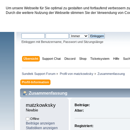
Um unsere Webseite für Sie optimal zu gestalten und fortlaufend verbessern 
Sundtek Support Forum
Durch die weitere Nutzung der Webseite stimmen Sie der Verwendung von Cook
Willkommen
Gast
. Bitte
einloggen
oder
registrieren
.
Einloggen mit Benutzername, Passwort und Sitzungslänge
Übersicht
Support Chat
Discord
Shop
Ticketsystem
Hilfe
Suc
Sundtek Support Forum
»
Profil von matzkowksky
»
Zusammenfassung
Profil-Information
Zusammenfassung
matzkowksky 
Beiträge:
Newbie
Alter:
Offline
Beiträge anzeigen
Registriert:
Statistiken anzeigen