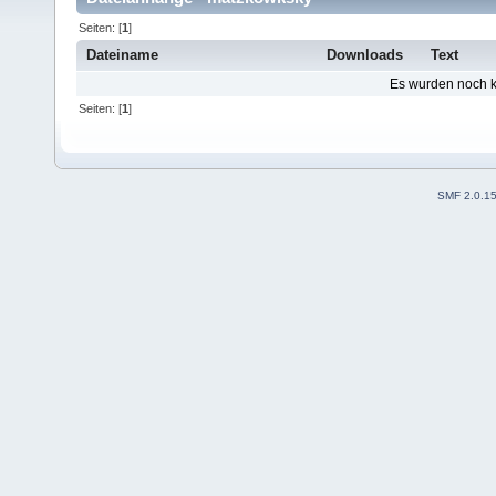
Seiten: [
1
]
Dateiname
Downloads
Text
Es wurden noch ke
Seiten: [
1
]
SMF 2.0.1