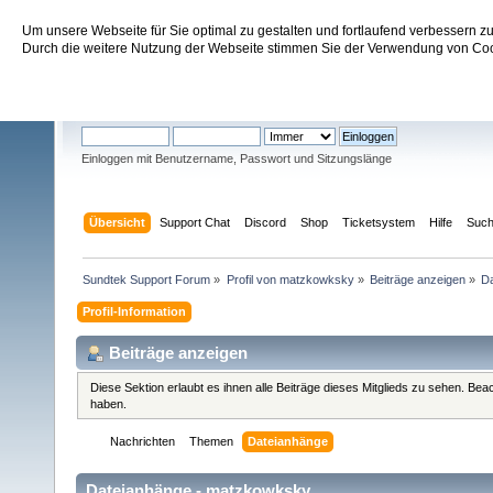
Um unsere Webseite für Sie optimal zu gestalten und fortlaufend verbessern 
Sundtek Support Forum
Durch die weitere Nutzung der Webseite stimmen Sie der Verwendung von Cook
Willkommen
Gast
. Bitte
einloggen
oder
registrieren
.
Einloggen mit Benutzername, Passwort und Sitzungslänge
Übersicht
Support Chat
Discord
Shop
Ticketsystem
Hilfe
Suc
Sundtek Support Forum
»
Profil von matzkowksky
»
Beiträge anzeigen
»
D
Profil-Information
Beiträge anzeigen
Diese Sektion erlaubt es ihnen alle Beiträge dieses Mitglieds zu sehen. Be
haben.
Nachrichten
Themen
Dateianhänge
Dateianhänge - matzkowksky