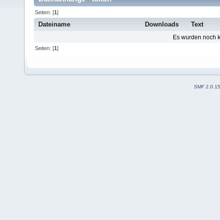
Seiten: [
1
]
Dateiname
Downloads
Text
Es wurden noch ke
Seiten: [
1
]
SMF 2.0.1