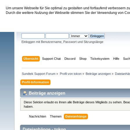
Um unsere Webseite für Sie optimal zu gestalten und fortlaufend verbessern 
Sundtek Support Forum
Durch die weitere Nutzung der Webseite stimmen Sie der Verwendung von Cook
Willkommen
Gast
. Bitte
einloggen
oder
registrieren
.
Einloggen mit Benutzername, Passwort und Sitzungslänge
Übersicht
Support Chat
Discord
Shop
Ticketsystem
Hilfe
Suc
Sundtek Support Forum
»
Profil von tokon
»
Beiträge anzeigen
»
Dateianhä
Profil-Information
Beiträge anzeigen
Diese Sektion erlaubt es ihnen alle Beiträge dieses Mitglieds zu sehen. Be
haben.
Nachrichten
Themen
Dateianhänge
Dateianhänge - tokon