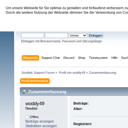
Um unsere Webseite für Sie optimal zu gestalten und fortlaufend verbessern 
Sundtek Support Forum
Durch die weitere Nutzung der Webseite stimmen Sie der Verwendung von Cook
Willkommen
Gast
. Bitte
einloggen
oder
registrieren
.
Einloggen mit Benutzername, Passwort und Sitzungslänge
Übersicht
Support Chat
Discord
Shop
Ticketsystem
Hilfe
Suc
Sundtek Support Forum
»
Profil von woddy49
»
Zusammenfassung
Profil-Information
Zusammenfassung
woddy49 
Beiträge:
Newbie
Alter:
Offline
Beiträge anzeigen
Registriert:
Statistiken anzeigen