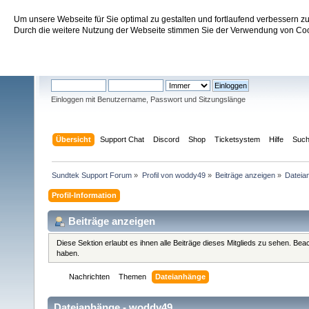
Um unsere Webseite für Sie optimal zu gestalten und fortlaufend verbessern 
Sundtek Support Forum
Durch die weitere Nutzung der Webseite stimmen Sie der Verwendung von Cook
Willkommen
Gast
. Bitte
einloggen
oder
registrieren
.
Einloggen mit Benutzername, Passwort und Sitzungslänge
Übersicht
Support Chat
Discord
Shop
Ticketsystem
Hilfe
Suc
Sundtek Support Forum
»
Profil von woddy49
»
Beiträge anzeigen
»
Dateia
Profil-Information
Beiträge anzeigen
Diese Sektion erlaubt es ihnen alle Beiträge dieses Mitglieds zu sehen. Be
haben.
Nachrichten
Themen
Dateianhänge
Dateianhänge - woddy49