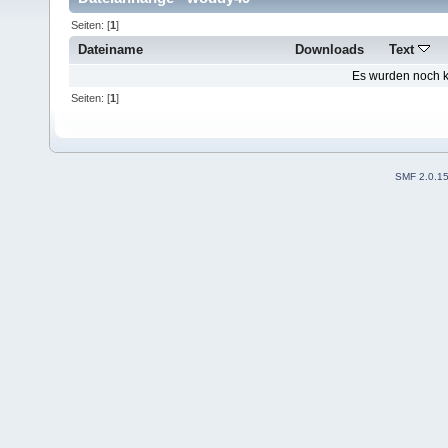
Seiten: [
1
]
Dateiname
Downloads
Text
Es wurden noch ke
Seiten: [
1
]
SMF 2.0.1