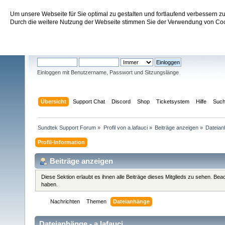
Um unsere Webseite für Sie optimal zu gestalten und fortlaufend verbessern 
Sundtek Support Forum
Durch die weitere Nutzung der Webseite stimmen Sie der Verwendung von Cook
Willkommen
Gast
. Bitte
einloggen
oder
registrieren
.
Einloggen mit Benutzername, Passwort und Sitzungslänge
Übersicht
Support Chat
Discord
Shop
Ticketsystem
Hilfe
Suc
Sundtek Support Forum
»
Profil von a.lafauci
»
Beiträge anzeigen
»
Dateia
Profil-Information
Beiträge anzeigen
Diese Sektion erlaubt es ihnen alle Beiträge dieses Mitglieds zu sehen. Be
haben.
Nachrichten
Themen
Dateianhänge
Dateianhänge - a.lafauci