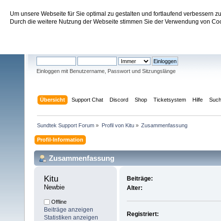
Um unsere Webseite für Sie optimal zu gestalten und fortlaufend verbessern 
Sundtek Support Forum
Durch die weitere Nutzung der Webseite stimmen Sie der Verwendung von Cook
Willkommen
Gast
. Bitte
einloggen
oder
registrieren
.
Einloggen mit Benutzername, Passwort und Sitzungslänge
Übersicht
Support Chat
Discord
Shop
Ticketsystem
Hilfe
Suc
Sundtek Support Forum
»
Profil von Kitu
»
Zusammenfassung
Profil-Information
Zusammenfassung
Kitu 
Beiträge:
Newbie
Alter:
Offline
Beiträge anzeigen
Registriert:
Statistiken anzeigen