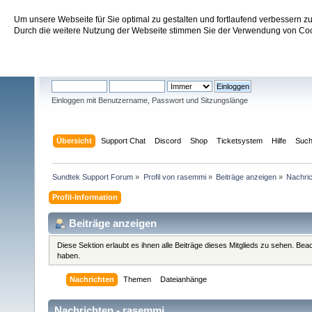
Um unsere Webseite für Sie optimal zu gestalten und fortlaufend verbessern 
Sundtek Support Forum
Durch die weitere Nutzung der Webseite stimmen Sie der Verwendung von Cook
Willkommen
Gast
. Bitte
einloggen
oder
registrieren
.
Einloggen mit Benutzername, Passwort und Sitzungslänge
Übersicht
Support Chat
Discord
Shop
Ticketsystem
Hilfe
Suc
Sundtek Support Forum
»
Profil von rasemmi
»
Beiträge anzeigen
»
Nachri
Profil-Information
Beiträge anzeigen
Diese Sektion erlaubt es ihnen alle Beiträge dieses Mitglieds zu sehen. Be
haben.
Nachrichten
Themen
Dateianhänge
Nachrichten - rasemmi