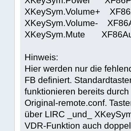
XKeySym.Power XF86Po
XKeySym.Volume+ XF86A
XKeySym.Volume- XF86A
XKeySym.Mute XF86Au
Hinweis:
Hier werden nur die fehle
FB definiert. Standardtasten
funktionieren bereits durc
Original-remote.conf. Tast
über LIRC _und_ XKeySym)
VDR-Funktion auch doppelt