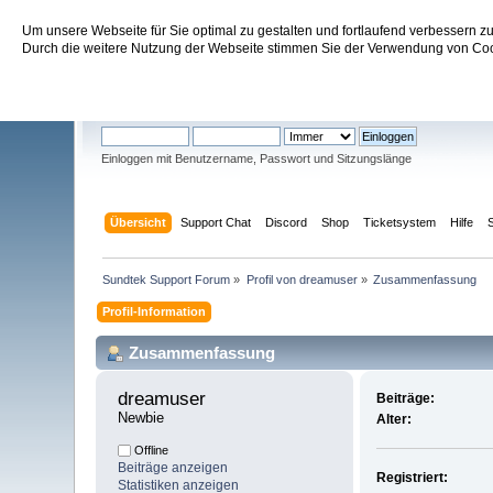
Um unsere Webseite für Sie optimal zu gestalten und fortlaufend verbessern 
Sundtek Support Forum
Durch die weitere Nutzung der Webseite stimmen Sie der Verwendung von Cook
Willkommen
Gast
. Bitte
einloggen
oder
registrieren
.
Einloggen mit Benutzername, Passwort und Sitzungslänge
Übersicht
Support Chat
Discord
Shop
Ticketsystem
Hilfe
Sundtek Support Forum
»
Profil von dreamuser
»
Zusammenfassung
Profil-Information
Zusammenfassung
dreamuser 
Beiträge:
Newbie
Alter:
Offline
Beiträge anzeigen
Registriert:
Statistiken anzeigen