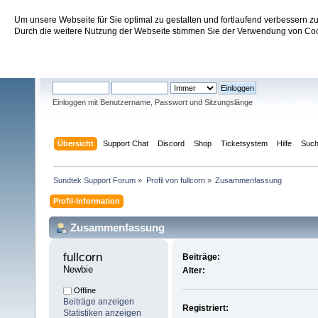
Um unsere Webseite für Sie optimal zu gestalten und fortlaufend verbessern 
Sundtek Support Forum
Durch die weitere Nutzung der Webseite stimmen Sie der Verwendung von Cook
Willkommen
Gast
. Bitte
einloggen
oder
registrieren
.
Einloggen mit Benutzername, Passwort und Sitzungslänge
Übersicht
Support Chat
Discord
Shop
Ticketsystem
Hilfe
Suc
Sundtek Support Forum
»
Profil von fullcorn
»
Zusammenfassung
Profil-Information
Zusammenfassung
fullcorn 
Beiträge:
Newbie
Alter:
Offline
Beiträge anzeigen
Registriert:
Statistiken anzeigen