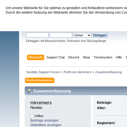
Um unsere Webseite für Sie optimal zu gestalten und fortlaufend verbessern 
Sundtek Support Forum
Durch die weitere Nutzung der Webseite stimmen Sie der Verwendung von Cook
Willkommen
Gast
. Bitte
einloggen
oder
registrieren
.
Einloggen mit Benutzername, Passwort und Sitzungslänge
Übersicht
Support Chat
Discord
Shop
Ticketsystem
Hilfe
Sundtek Support Forum
»
Profil von mkremers
»
Zusammenfassung
Profil-Information
Zusammenfassung
mkremers 
Beiträge:
Newbie
Alter:
Offline
Beiträge anzeigen
Registriert:
Statistiken anzeigen