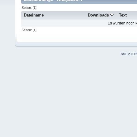
Seiten: [
1
]
Dateiname
Downloads
Text
Es wurden noch ke
Seiten: [
1
]
SMF 2.0.1