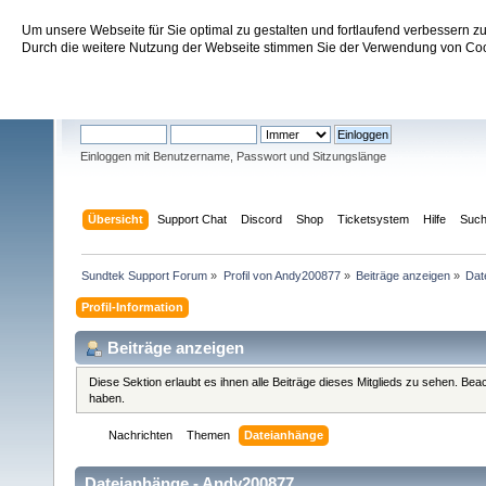
Um unsere Webseite für Sie optimal zu gestalten und fortlaufend verbessern 
Sundtek Support Forum
Durch die weitere Nutzung der Webseite stimmen Sie der Verwendung von Cook
Willkommen
Gast
. Bitte
einloggen
oder
registrieren
.
Einloggen mit Benutzername, Passwort und Sitzungslänge
Übersicht
Support Chat
Discord
Shop
Ticketsystem
Hilfe
Suc
Sundtek Support Forum
»
Profil von Andy200877
»
Beiträge anzeigen
»
Dat
Profil-Information
Beiträge anzeigen
Diese Sektion erlaubt es ihnen alle Beiträge dieses Mitglieds zu sehen. Be
haben.
Nachrichten
Themen
Dateianhänge
Dateianhänge - Andy200877