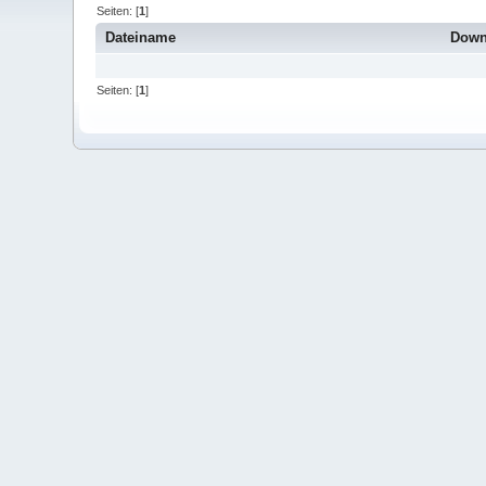
Seiten: [
1
]
Dateiname
Down
Seiten: [
1
]