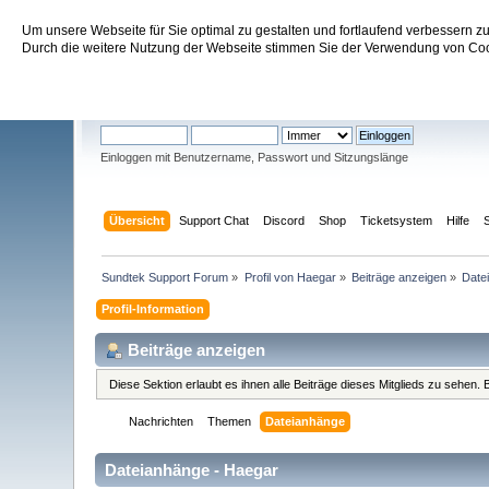
Um unsere Webseite für Sie optimal zu gestalten und fortlaufend verbessern 
Sundtek Support Forum
Durch die weitere Nutzung der Webseite stimmen Sie der Verwendung von Cook
Willkommen
Gast
. Bitte
einloggen
oder
registrieren
.
Einloggen mit Benutzername, Passwort und Sitzungslänge
Übersicht
Support Chat
Discord
Shop
Ticketsystem
Hilfe
Sundtek Support Forum
»
Profil von Haegar
»
Beiträge anzeigen
»
Date
Profil-Information
Beiträge anzeigen
Diese Sektion erlaubt es ihnen alle Beiträge dieses Mitglieds zu sehen
Nachrichten
Themen
Dateianhänge
Dateianhänge - Haegar