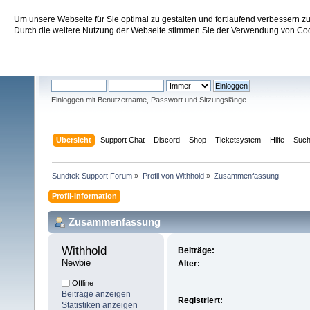
Um unsere Webseite für Sie optimal zu gestalten und fortlaufend verbessern 
Sundtek Support Forum
Durch die weitere Nutzung der Webseite stimmen Sie der Verwendung von Cook
Willkommen
Gast
. Bitte
einloggen
oder
registrieren
.
Einloggen mit Benutzername, Passwort und Sitzungslänge
Übersicht
Support Chat
Discord
Shop
Ticketsystem
Hilfe
Suc
Sundtek Support Forum
»
Profil von Withhold
»
Zusammenfassung
Profil-Information
Zusammenfassung
Withhold 
Beiträge:
Newbie
Alter:
Offline
Beiträge anzeigen
Registriert:
Statistiken anzeigen