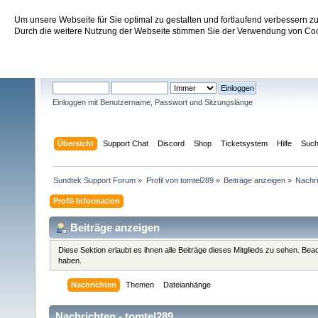
Um unsere Webseite für Sie optimal zu gestalten und fortlaufend verbessern 
Sundtek Support Forum
Durch die weitere Nutzung der Webseite stimmen Sie der Verwendung von Cook
Willkommen
Gast
. Bitte
einloggen
oder
registrieren
.
Einloggen mit Benutzername, Passwort und Sitzungslänge
Übersicht
Support Chat
Discord
Shop
Ticketsystem
Hilfe
Suc
Sundtek Support Forum
»
Profil von tomtel289
»
Beiträge anzeigen
»
Nachr
Profil-Information
Beiträge anzeigen
Diese Sektion erlaubt es ihnen alle Beiträge dieses Mitglieds zu sehen. Be
haben.
Nachrichten
Themen
Dateianhänge
Nachrichten - tomtel289