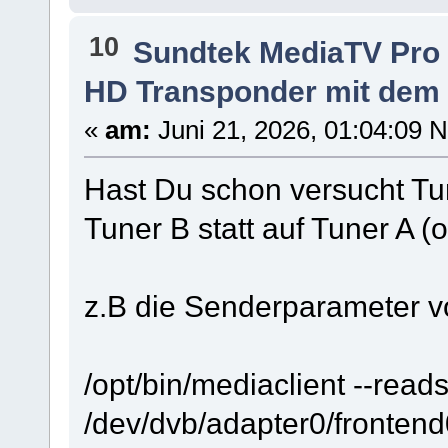
10
Sundtek MediaTV Pro
HD Transponder mit dem
«
am:
Juni 21, 2026, 01:04:09 
Hast Du schon versucht T
Tuner B statt auf Tuner A 
z.B die Senderparameter v
/opt/bin/mediaclient --read
/dev/dvb/adapter0/frontend