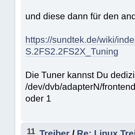
und diese dann für den a
https://sundtek.de/wiki/in
S.2FS2.2FS2X_Tuning
Die Tuner kannst Du dedizie
/dev/dvb/adapterN/fronten
oder 1
11
Treiber
/
Re: Linux Tre