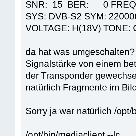
SNR: 15 BER: 0 FREQ:
SYS: DVB-S2 SYM: 22000
VOLTAGE: H(18V) TONE: 
da hat was umgeschalten? 
Signalstärke von einem be
der Transponder gewechsel
natürlich Fragmente im Bil
Sorry ja war natürlich /opt
/opt/bin/mediaclient --lc