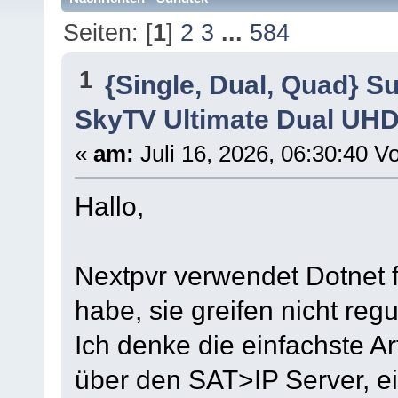
Seiten: [
1
]
2
3
...
584
1
{Single, Dual, Quad} S
SkyTV Ultimate Dual UHD
«
am:
Juli 16, 2026, 06:30:40 V
Hallo,
Nextpvr verwendet Dotnet f
habe, sie greifen nicht regu
Ich denke die einfachste A
über den SAT>IP Server, ei