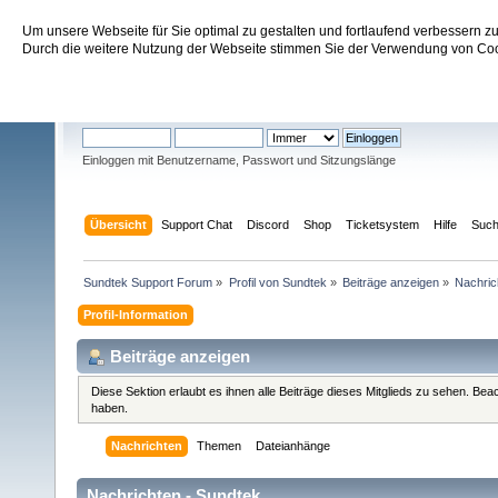
Um unsere Webseite für Sie optimal zu gestalten und fortlaufend verbessern 
Sundtek Support Forum
Durch die weitere Nutzung der Webseite stimmen Sie der Verwendung von Cook
Willkommen
Gast
. Bitte
einloggen
oder
registrieren
.
Einloggen mit Benutzername, Passwort und Sitzungslänge
Übersicht
Support Chat
Discord
Shop
Ticketsystem
Hilfe
Suc
Sundtek Support Forum
»
Profil von Sundtek
»
Beiträge anzeigen
»
Nachric
Profil-Information
Beiträge anzeigen
Diese Sektion erlaubt es ihnen alle Beiträge dieses Mitglieds zu sehen. Be
haben.
Nachrichten
Themen
Dateianhänge
Nachrichten - Sundtek