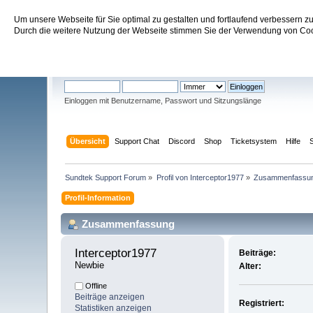
Um unsere Webseite für Sie optimal zu gestalten und fortlaufend verbessern 
Sundtek Support Forum
Durch die weitere Nutzung der Webseite stimmen Sie der Verwendung von Cook
Willkommen
Gast
. Bitte
einloggen
oder
registrieren
.
Einloggen mit Benutzername, Passwort und Sitzungslänge
Übersicht
Support Chat
Discord
Shop
Ticketsystem
Hilfe
Sundtek Support Forum
»
Profil von Interceptor1977
»
Zusammenfassu
Profil-Information
Zusammenfassung
Interceptor1977 
Beiträge:
Newbie
Alter:
Offline
Beiträge anzeigen
Registriert:
Statistiken anzeigen