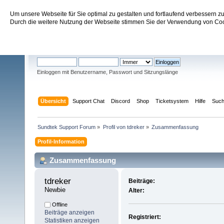
Um unsere Webseite für Sie optimal zu gestalten und fortlaufend verbessern 
Sundtek Support Forum
Durch die weitere Nutzung der Webseite stimmen Sie der Verwendung von Cook
Willkommen
Gast
. Bitte
einloggen
oder
registrieren
.
Einloggen mit Benutzername, Passwort und Sitzungslänge
Übersicht
Support Chat
Discord
Shop
Ticketsystem
Hilfe
Suc
Sundtek Support Forum
»
Profil von tdreker
»
Zusammenfassung
Profil-Information
Zusammenfassung
tdreker 
Beiträge:
Newbie
Alter:
Offline
Beiträge anzeigen
Registriert:
Statistiken anzeigen