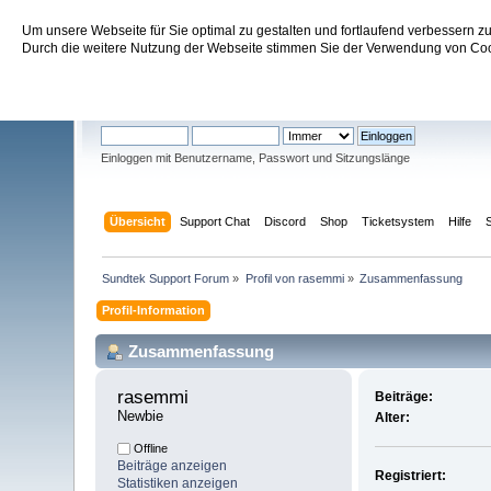
Um unsere Webseite für Sie optimal zu gestalten und fortlaufend verbessern 
Sundtek Support Forum
Durch die weitere Nutzung der Webseite stimmen Sie der Verwendung von Cook
Willkommen
Gast
. Bitte
einloggen
oder
registrieren
.
Einloggen mit Benutzername, Passwort und Sitzungslänge
Übersicht
Support Chat
Discord
Shop
Ticketsystem
Hilfe
Sundtek Support Forum
»
Profil von rasemmi
»
Zusammenfassung
Profil-Information
Zusammenfassung
rasemmi 
Beiträge:
Newbie
Alter:
Offline
Beiträge anzeigen
Registriert:
Statistiken anzeigen