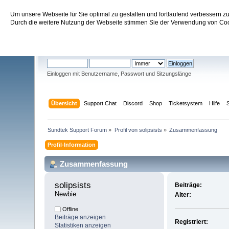
Um unsere Webseite für Sie optimal zu gestalten und fortlaufend verbessern 
Sundtek Support Forum
Durch die weitere Nutzung der Webseite stimmen Sie der Verwendung von Cook
Willkommen
Gast
. Bitte
einloggen
oder
registrieren
.
Einloggen mit Benutzername, Passwort und Sitzungslänge
Übersicht
Support Chat
Discord
Shop
Ticketsystem
Hilfe
Sundtek Support Forum
»
Profil von solipsists
»
Zusammenfassung
Profil-Information
Zusammenfassung
solipsists 
Beiträge:
Newbie
Alter:
Offline
Beiträge anzeigen
Registriert:
Statistiken anzeigen