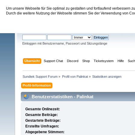
Um unsere Webseite für Sie optimal zu gestalten und fortlaufend verbessern 
Sundtek Support Forum
Durch die weitere Nutzung der Webseite stimmen Sie der Verwendung von Cook
Willkommen
Gast
. Bitte
einloggen
oder
registrieren
.
Einloggen mit Benutzername, Passwort und Sitzungslänge
Übersicht
Support Chat
Discord
Shop
Ticketsystem
Hilfe
Suc
Sundtek Support Forum
»
Profil von Palinkat
»
Statistiken anzeigen
Profil-Information
Benutzerstatistiken - Palinkat
Gesamte Onlinezeit:
Gesamte Beiträge:
Gestartete Beiträge:
Erstellte Umfragen:
Abgegebene Stimmen: