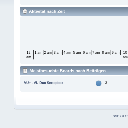
Aktivität nach Zeit
12
1 am
2 am
3 am
4 am
5 am
6 am
7 am
8 am
9 am
10
am
am
Meistbesuchte Boards nach Beiträgen
VU+ - VU Duo Settopbox
3
SMF 2.0.1