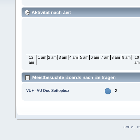
Aktivität nach Zeit
12
1 am
2 am
3 am
4 am
5 am
6 am
7 am
8 am
9 am
10
am
am
Meistbesuchte Boards nach Beiträgen
VU+ - VU Duo Settopbox
2
SMF 2.0.1