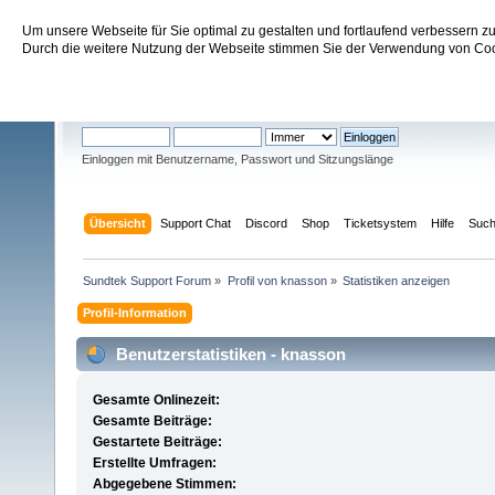
Um unsere Webseite für Sie optimal zu gestalten und fortlaufend verbessern 
Sundtek Support Forum
Durch die weitere Nutzung der Webseite stimmen Sie der Verwendung von Cook
Willkommen
Gast
. Bitte
einloggen
oder
registrieren
.
Einloggen mit Benutzername, Passwort und Sitzungslänge
Übersicht
Support Chat
Discord
Shop
Ticketsystem
Hilfe
Suc
Sundtek Support Forum
»
Profil von knasson
»
Statistiken anzeigen
Profil-Information
Benutzerstatistiken - knasson
Gesamte Onlinezeit:
Gesamte Beiträge:
Gestartete Beiträge:
Erstellte Umfragen:
Abgegebene Stimmen: