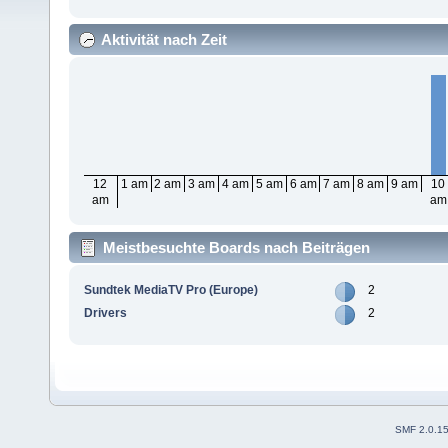
Aktivität nach Zeit
12
1 am
2 am
3 am
4 am
5 am
6 am
7 am
8 am
9 am
10
am
am
Meistbesuchte Boards nach Beiträgen
Sundtek MediaTV Pro (Europe)
2
Drivers
2
SMF 2.0.1