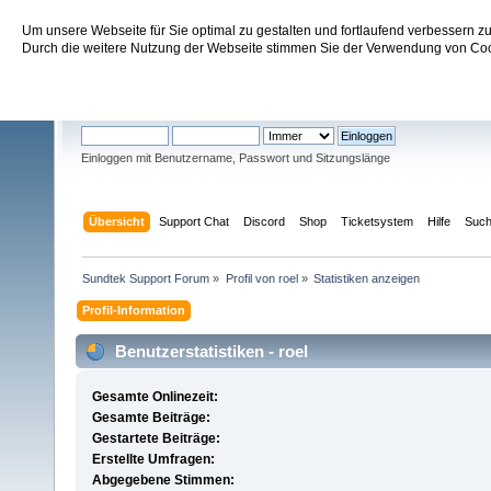
Um unsere Webseite für Sie optimal zu gestalten und fortlaufend verbessern 
Sundtek Support Forum
Durch die weitere Nutzung der Webseite stimmen Sie der Verwendung von Cook
Willkommen
Gast
. Bitte
einloggen
oder
registrieren
.
Einloggen mit Benutzername, Passwort und Sitzungslänge
Übersicht
Support Chat
Discord
Shop
Ticketsystem
Hilfe
Suc
Sundtek Support Forum
»
Profil von roel
»
Statistiken anzeigen
Profil-Information
Benutzerstatistiken - roel
Gesamte Onlinezeit:
Gesamte Beiträge:
Gestartete Beiträge:
Erstellte Umfragen:
Abgegebene Stimmen: