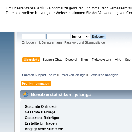
Um unsere Webseite für Sie optimal zu gestalten und fortlaufend verbessern 
Sundtek Support Forum
Durch die weitere Nutzung der Webseite stimmen Sie der Verwendung von Cook
Willkommen
Gast
. Bitte
einloggen
oder
registrieren
.
Einloggen mit Benutzername, Passwort und Sitzungslänge
Übersicht
Support Chat
Discord
Shop
Ticketsystem
Hilfe
Suc
Sundtek Support Forum
»
Profil von jelzinga
»
Statistiken anzeigen
Profil-Information
Benutzerstatistiken - jelzinga
Gesamte Onlinezeit:
Gesamte Beiträge:
Gestartete Beiträge:
Erstellte Umfragen:
Abgegebene Stimmen: