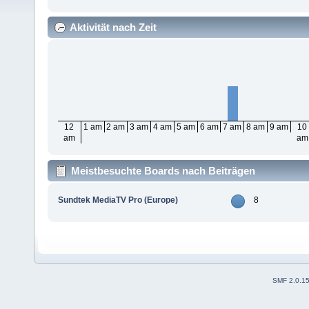
Aktivität nach Zeit
12
1 am
2 am
3 am
4 am
5 am
6 am
7 am
8 am
9 am
10
am
am
Meistbesuchte Boards nach Beiträgen
Sundtek MediaTV Pro (Europe)
8
SMF 2.0.1