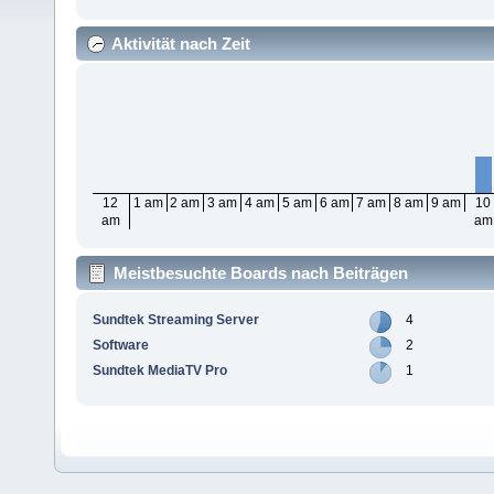
Aktivität nach Zeit
12
1 am
2 am
3 am
4 am
5 am
6 am
7 am
8 am
9 am
10
am
am
Meistbesuchte Boards nach Beiträgen
Sundtek Streaming Server
4
Software
2
Sundtek MediaTV Pro
1