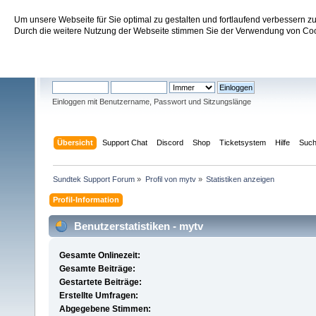
Um unsere Webseite für Sie optimal zu gestalten und fortlaufend verbessern 
Sundtek Support Forum
Durch die weitere Nutzung der Webseite stimmen Sie der Verwendung von Cook
Willkommen
Gast
. Bitte
einloggen
oder
registrieren
.
Einloggen mit Benutzername, Passwort und Sitzungslänge
Übersicht
Support Chat
Discord
Shop
Ticketsystem
Hilfe
Suc
Sundtek Support Forum
»
Profil von mytv
»
Statistiken anzeigen
Profil-Information
Benutzerstatistiken - mytv
Gesamte Onlinezeit:
Gesamte Beiträge:
Gestartete Beiträge:
Erstellte Umfragen:
Abgegebene Stimmen: