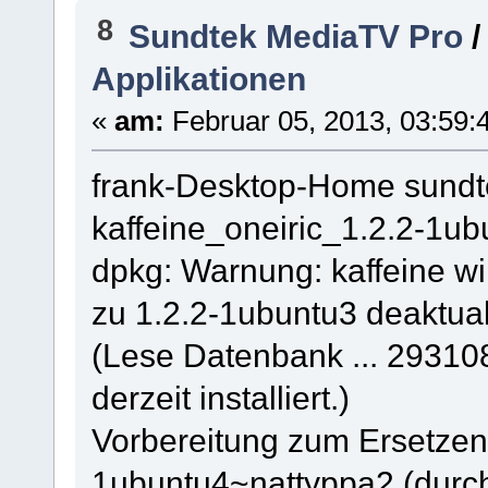
8
Sundtek MediaTV Pro
Applikationen
«
am:
Februar 05, 2013, 03:59:
frank-Desktop-Home sundte
kaffeine_oneiric_1.2.2-1
dpkg: Warnung: kaffeine w
zu 1.2.2-1ubuntu3 deaktuali
(Lese Datenbank ... 29310
derzeit installiert.)
Vorbereitung zum Ersetzen 
1ubuntu4~nattyppa2 (durch 