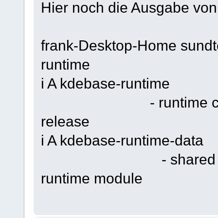
Hier noch die Ausgabe von 
frank-Desktop-Home sundte
runtime
i A kdeb
- runtime component
rel
i A kdebas
- shared data file
runtime module