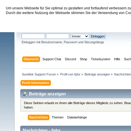
Um unsere Webseite für Sie optimal zu gestalten und fortlaufend verbessern 
Sundtek Support Forum
Durch die weitere Nutzung der Webseite stimmen Sie der Verwendung von Cook
Willkommen
Gast
. Bitte
einloggen
oder
registrieren
.
Einloggen mit Benutzername, Passwort und Sitzungslänge
Übersicht
Support Chat
Discord
Shop
Ticketsystem
Hilfe
Suc
Sundtek Support Forum
»
Profil von fpbx
»
Beiträge anzeigen
»
Nachrichte
Profil-Information
Beiträge anzeigen
Diese Sektion erlaubt es ihnen alle Beiträge dieses Mitglieds zu sehen. Be
haben.
Nachrichten
Themen
Dateianhänge
Nachrichten - fpbx