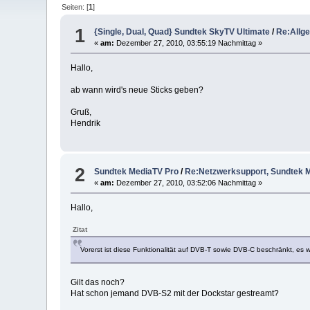
Seiten: [
1
]
1
{Single, Dual, Quad} Sundtek SkyTV Ultimate
/
Re:Allge
«
am:
Dezember 27, 2010, 03:55:19 Nachmittag »
Hallo,
ab wann wird's neue Sticks geben?
Gruß,
Hendrik
2
Sundtek MediaTV Pro
/
Re:Netzwerksupport, Sundtek 
«
am:
Dezember 27, 2010, 03:52:06 Nachmittag »
Hallo,
Zitat
Vorerst ist diese Funktionalität auf DVB-T sowie DVB-C beschränkt, es
Gilt das noch?
Hat schon jemand DVB-S2 mit der Dockstar gestreamt?