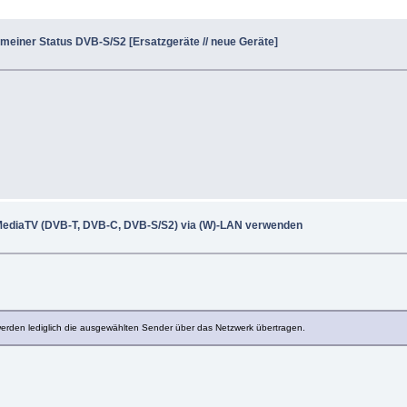
meiner Status DVB-S/S2 [Ersatzgeräte // neue Geräte]
MediaTV (DVB-T, DVB-C, DVB-S/S2) via (W)-LAN verwenden
 werden lediglich die ausgewählten Sender über das Netzwerk übertragen.