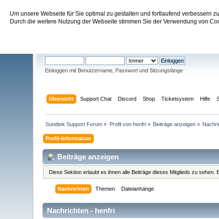
Um unsere Webseite für Sie optimal zu gestalten und fortlaufend verbessern 
Sundtek Support Forum
Durch die weitere Nutzung der Webseite stimmen Sie der Verwendung von Cook
Willkommen
Gast
. Bitte
einloggen
oder
registrieren
.
Einloggen mit Benutzername, Passwort und Sitzungslänge
Übersicht
Support Chat
Discord
Shop
Ticketsystem
Hilfe
Sundtek Support Forum
»
Profil von henfri
»
Beiträge anzeigen
»
Nachri
Profil-Information
Beiträge anzeigen
Diese Sektion erlaubt es ihnen alle Beiträge dieses Mitglieds zu sehen
Nachrichten
Themen
Dateianhänge
Nachrichten - henfri