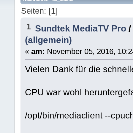
Seiten: [
1
]
1
Sundtek MediaTV Pro
(allgemein)
«
am:
November 05, 2016, 10:2
Vielen Dank für die schnelle
CPU war wohl heruntergef
/opt/bin/mediaclient --cpuc