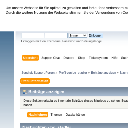
Um unsere Webseite für Sie optimal zu gestalten und fortlaufend verbessern 
Sundtek Support Forum
Durch die weitere Nutzung der Webseite stimmen Sie der Verwendung von Cook
Willkommen
Gast
. Bitte
einloggen
oder
registrieren
.
Einloggen mit Benutzername, Passwort und Sitzungslänge
Übersicht
Support Chat
Discord
Shop
Ticketsystem
Hilfe
Suc
Sundtek Support Forum
»
Profil von bc_stadler
»
Beiträge anzeigen
»
Nachr
Profil-Information
Beiträge anzeigen
Diese Sektion erlaubt es ihnen alle Beiträge dieses Mitglieds zu sehen. Be
haben.
Nachrichten
Themen
Dateianhänge
Nachrichten - bc_stadler